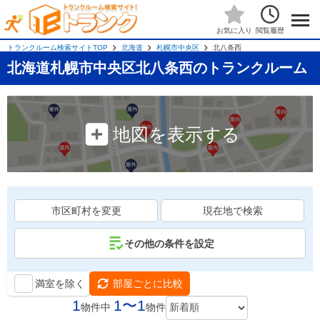
閲覧履歴
お気に入り
トランクルーム検索サイトTOP
北海道
札幌市中央区
北八条西
北海道札幌市中央区北八条西のトランクルーム
地図を表示する
市区町村を変更
現在地で検索
その他の条件を設定
満室を除く
部屋ごとに比較
1
1〜1
物件中
物件