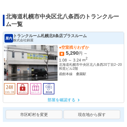
北海道札幌市中央区北八条西のトランクルー
ム一覧
トランクルーム札幌北8条店プラスルーム
屋内
株式会社錦屋
●空室残りわずか
5,290
円 ～
2
1.08
～
3.24
m
北海道札幌市中央区北八条西20丁目2−20
和晃ビル2階
函館本線 桑園駅
部屋を確認する
市区町村を変更
現在地から探す