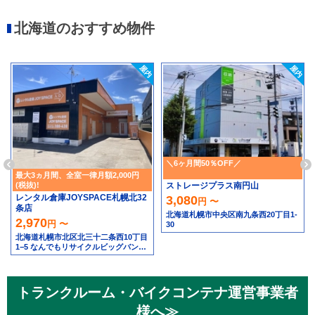
北海道のおすすめ物件
＼6ヶ月間50％OFF／
最大3ヵ月間、全室一律月額2,000円
ストレージプラス南円山
(税抜)!
レンタル倉庫JOYSPACE札幌北32
3,080
円 〜
条店
北海道札幌市中央区南九条西20丁目1-
2,970
円 〜
30
北海道札幌市北区北三十二条西10丁目
1−5 なんでもリサイクルビッグバン工
具館＆釣り具館 札幌北32条店隣
トランクルーム・バイクコンテナ運営事業者
様へ≫