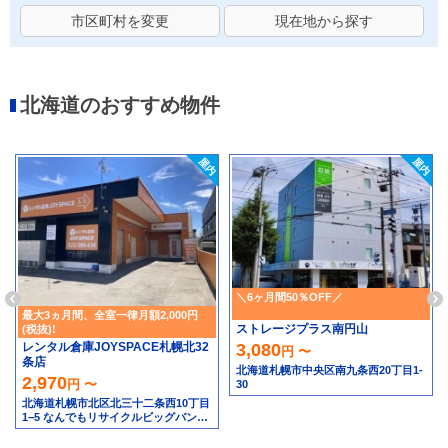
市区町村を変更
現在地から探す
北海道のおすすめ物件
＼6ヶ月間50％OFF／
最大3ヵ月間、全室一律月額2,000円
ストレージプラス南円山
(税抜)!
レンタル倉庫JOYSPACE札幌北32
3,080
円 〜
条店
北海道札幌市中央区南九条西20丁目1-
2,970
円 〜
30
北海道札幌市北区北三十二条西10丁目
1−5 なんでもリサイクルビッグバン工
具館＆釣り具館 札幌北32条店隣