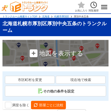
閲覧履歴
お気に入り
トランクルーム検索サイトTOP
北海道
札幌市厚別区
厚別中央五条
北海道札幌市厚別区厚別中央五条のトランクル
ーム
地図を表示する
市区町村を変更
現在地で検索
その他の条件を設定
満室を除く
部屋ごとに比較