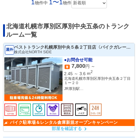
1
1〜1
物件中
物件
北海道札幌市厚別区厚別中央五条のトランク
ルーム一覧
ベストトランク札幌厚別中央５条２丁目店〈バイクガレージ
屋外
＆レンタル倉庫〉
株式会社NORTH SIDE
●お問合せ可能
7,800
円 ～
2
2.45
～
3.6
m
北海道札幌市厚別区厚別中央五条２丁目
１ー２０
JR厚別駅
徒歩１０分
バイク駐車場＆レンタル倉庫新規オープンキャンペーン
部屋を確認する