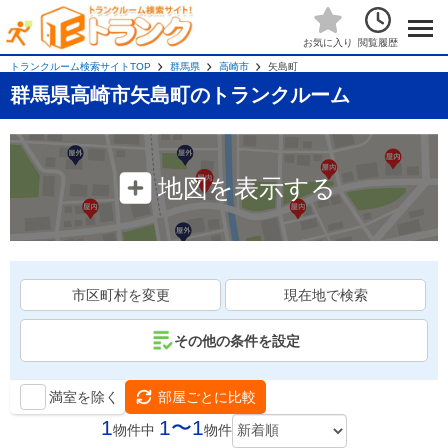
閲覧履歴
お気に入り
トランクルーム検索サイトTOP
群馬県
高崎市
矢島町
群馬県高崎市矢島町のトランクルーム
地図を表示する
市区町村を変更
現在地で検索
その他の条件を設定
満室を除く
部屋ごとに比較
1
1〜1
物件中
物件