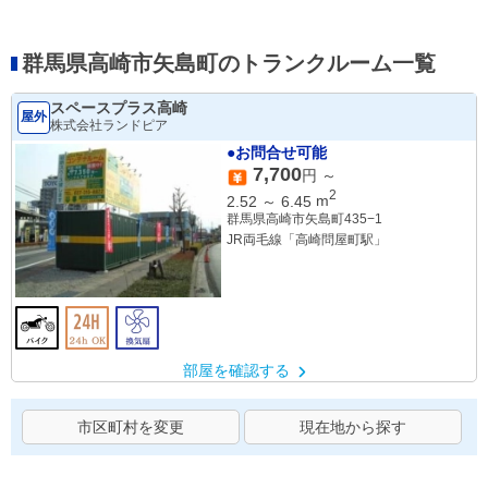
群馬県高崎市矢島町のトランクルーム一覧
スペースプラス高崎
屋外
株式会社ランドピア
●お問合せ可能
7,700
円 ～
2
2.52
～
6.45
m
群馬県高崎市矢島町435−1
JR両毛線「高崎問屋町駅」
部屋を確認する
市区町村を変更
現在地から探す