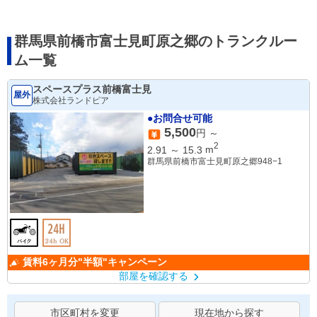
群馬県前橋市富士見町原之郷のトランクルー
ム一覧
スペースプラス前橋富士見
屋外
株式会社ランドピア
●お問合せ可能
5,500
円 ～
2
2.91
～
15.3
m
群馬県前橋市富士見町原之郷948−1
賃料6ヶ月分"半額"キャンペーン
部屋を確認する
市区町村を変更
現在地から探す