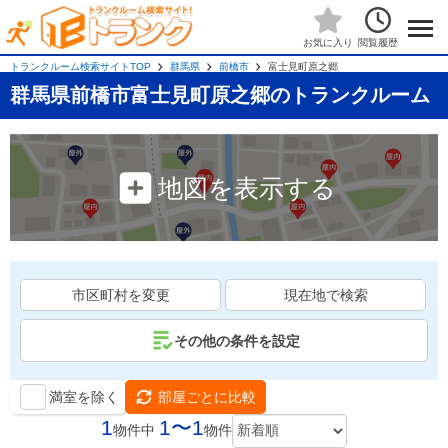
閲覧履歴
お気に入り
トランクルーム検索サイトTOP
群馬県
前橋市
富士見町原之郷
群馬県前橋市富士見町原之郷のトランクルーム
地図を表示する
市区町村を変更
現在地で検索
その他の条件を設定
満室を除く
部屋ごとに比較
1
1〜1
物件中
物件