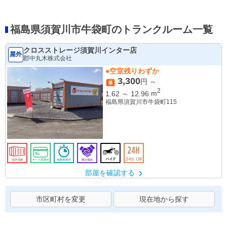
福島県須賀川市牛袋町のトランクルーム一覧
クロスストレージ須賀川インター店
屋外
郡中丸木株式会社
●空室残りわずか
3,300
円 ～
2
1.62
～
12.96
m
福島県須賀川市牛袋町115
部屋を確認する
市区町村を変更
現在地から探す