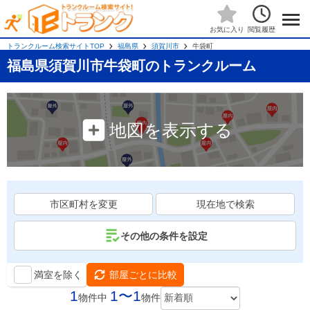
閲覧履歴
お気に入り
トランクルーム検索サイトTOP
福島県
須賀川市
牛袋町
福島県須賀川市牛袋町のトランクルーム
地図を表示する
市区町村を変更
現在地で検索
その他の条件を設定
満室を除く
部屋ごとに比較
1
1〜1
物件中
物件