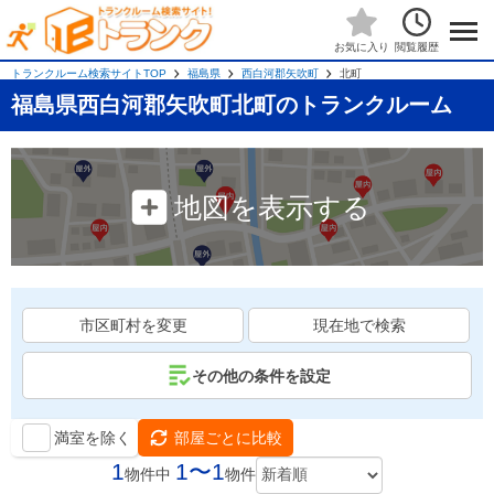
閲覧履歴
お気に入り
トランクルーム検索サイトTOP
福島県
西白河郡矢吹町
北町
福島県西白河郡矢吹町北町のトランクルーム
地図を表示する
市区町村を変更
現在地で検索
その他の条件を設定
満室を除く
部屋ごとに比較
1
1〜1
物件中
物件