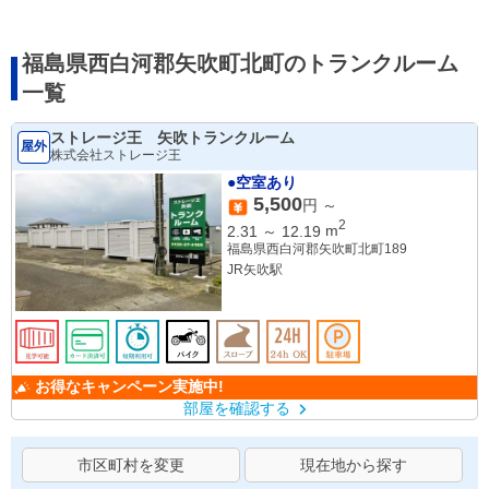
福島県西白河郡矢吹町北町のトランクルーム
一覧
ストレージ王 矢吹トランクルーム
屋外
株式会社ストレージ王
●空室あり
5,500
円 ～
2
2.31
～
12.19
m
福島県西白河郡矢吹町北町189
JR矢吹駅
お得なキャンペーン実施中!
部屋を確認する
市区町村を変更
現在地から探す