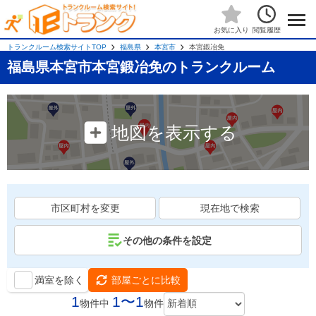
閲覧履歴
お気に入り
トランクルーム検索サイトTOP
福島県
本宮市
本宮鍛冶免
福島県本宮市本宮鍛冶免のトランクルーム
地図を表示する
市区町村を変更
現在地で検索
その他の条件を設定
満室を除く
部屋ごとに比較
1
1〜1
物件中
物件