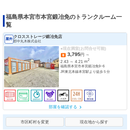
福島県本宮市本宮鍛冶免のトランクルーム一
覧
クロスストレージ鍛冶免店
屋外
郡中丸木株式会社
●現在満室(お問合せ可能)
3,795
円 ～
2
2.43
～
4.21
m
福島県本宮市本宮鍛冶免9−6
JR東北本線本宮駅より徒歩５分
部屋を確認する
市区町村を変更
現在地から探す