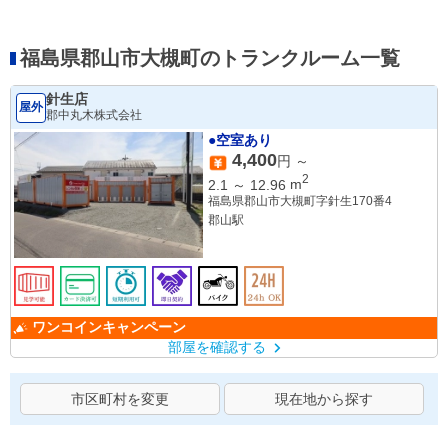
福島県郡山市大槻町のトランクルーム一覧
針生店
屋外
郡中丸木株式会社
●空室あり
4,400
円 ～
2
2.1
～
12.96
m
福島県郡山市大槻町字針生170番4
郡山駅
ワンコインキャンペーン
部屋を確認する
市区町村を変更
現在地から探す