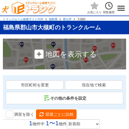
閲覧履歴
お気に入り
トランクルーム検索サイトTOP
福島県
郡山市
大槻町
福島県郡山市大槻町のトランクルーム
地図を表示する
市区町村を変更
現在地で検索
その他の条件を設定
満室を除く
部屋ごとに比較
1
1〜1
物件中
物件