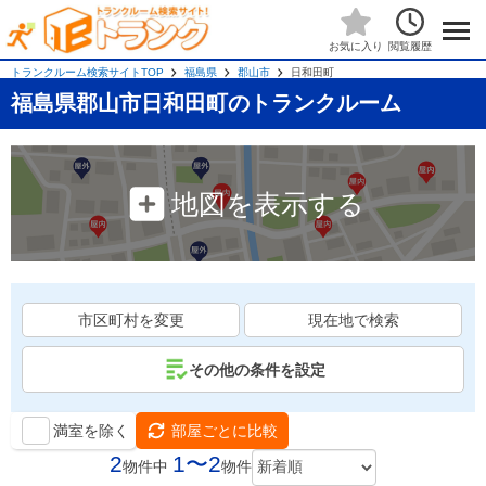
閲覧履歴
お気に入り
トランクルーム検索サイトTOP
福島県
郡山市
日和田町
福島県郡山市日和田町のトランクルーム
地図を表示する
市区町村を変更
現在地で検索
その他の条件を設定
満室を除く
部屋ごとに比較
2
1〜2
物件中
物件