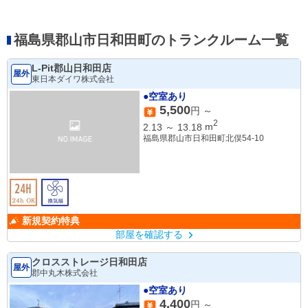
福島県郡山市日和田町のトランクルーム一覧
L-Pit郡山日和田店
屋外
東日本ダイワ株式会社
●空室あり
5,500
円 ～
2
2.13
～
13.18
m
福島県郡山市日和田町北俣54-10
新規契約特典
部屋を確認する
クロスストレージ日和田店
屋外
郡中丸木株式会社
●空室あり
4,400
円 ～