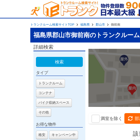
トランクルーム検索サイトTOP
福島県
郡山市
御前南
福島県郡山市御前南のトランクルーム
詳細検索
検索
タイプ
トランクルーム
コンテナ
バイク収納スペース
その他
満室を除く
部
お得な物件
該
格安
キャンペーン中