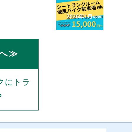
へ≫
クにトラ
？