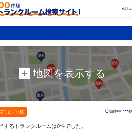
はじ
地図を表示する
0
〜
物件中
屋ごとに比較
当するトランクルームは0件でした。