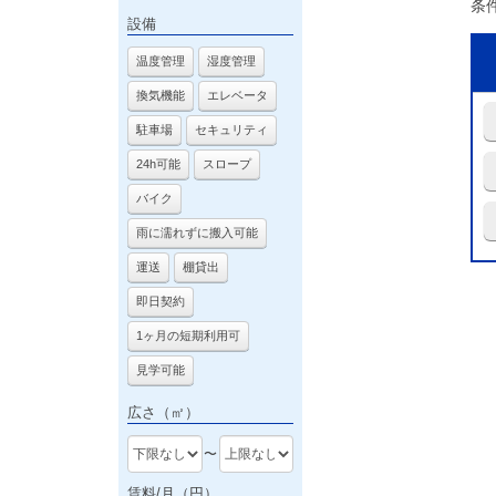
条
設備
温度管理
湿度管理
換気機能
エレベータ
駐車場
セキュリティ
24h可能
スロープ
バイク
雨に濡れずに搬入可能
運送
棚貸出
即日契約
1ヶ月の短期利用可
見学可能
広さ（㎡）
〜
賃料/月（円）