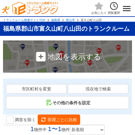
閲覧履歴
お気に入り
トランクルーム検索サイトTOP
福島県
郡山市
富久山町八山田
福島県郡山市富久山町八山田のトランクルーム
地図を表示する
市区町村を変更
現在地で検索
その他の条件を設定
満室を除く
部屋ごとに比較
1
1〜1
物件中
物件