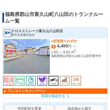
福島県郡山市富久山町八山田のトランクルー
ム一覧
クロスストレージ富久山八山田店
屋外
郡中丸木株式会社
●空室残りわずか
4,400
円 ～
2
1.62
～
6.61
m
福島県郡山市富久山町八山田字東平作
ワンコインキャンペーン
部屋を確認する
市区町村を変更
現在地から探す