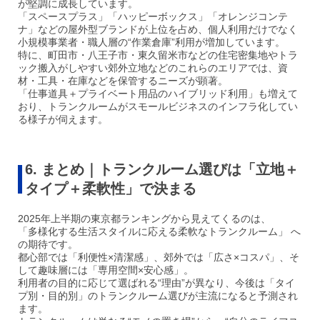
が堅調に成長しています。
「スペースプラス」「ハッピーボックス」「オレンジコンテ
ナ」などの屋外型ブランドが上位を占め、個人利用だけでなく
小規模事業者・職人層の“作業倉庫”利用が増加しています。
特に、町田市・八王子市・東久留米市などの住宅密集地やトラ
ック搬入がしやすい郊外立地などのこれらのエリアでは、資
材・工具・在庫などを保管するニーズが顕著。
「仕事道具＋プライベート用品のハイブリッド利用」も増えて
おり、トランクルームがスモールビジネスのインフラ化してい
る様子が伺えます。
6. まとめ｜トランクルーム選びは「立地＋
タイプ＋柔軟性」で決まる
2025年上半期の東京都ランキングから見えてくるのは、
「多様化する生活スタイルに応える柔軟なトランクルーム」 へ
の期待です。
都心部では「利便性×清潔感」、郊外では「広さ×コスパ」、そ
して趣味層には「専用空間×安心感」。
利用者の目的に応じて選ばれる“理由”が異なり、今後は「タイ
プ別・目的別」のトランクルーム選びが主流になると予測され
ます。