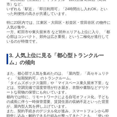
市）など、
いずれも「駅近」「即日利用可」「24時間出し入れOK」とい
った利便性の高さが共通しています。
特に23区内では、江東区・大田区・杉並区・世田谷区 の物件に
人気が集中。
一方、町田市や東久留米市 など郊外エリアも上位に入り、「都
心部はコンパクト、郊外は広さ重視」という二極化が進行して
いるのが特徴です。
3. 人気上位に見る「都心型トランクルー
ム」の傾向
また、都心部で人気を集めたのは、「屋内型」「高セキュリテ
ィ」「短期契約可」 のトランクルーム。
「タイムズボックス蒲田」や「マイスペース東久留米下里」な
どは、空調完備で湿度管理が行き届き、衣類や書類などデリケ
ートな荷物の保管にも向いています。
都内では特に、リモートワークによる自宅オフィス化、子ども
の成長に伴う一時保管需要、賃貸住居の収納不足といった背景
が、屋内型人気を押し上げています。
また、契約手続きのデジタル化が進み、スマートフォンから即
時申し込み・解約できる仕組みが整ってきたことも、「使いや