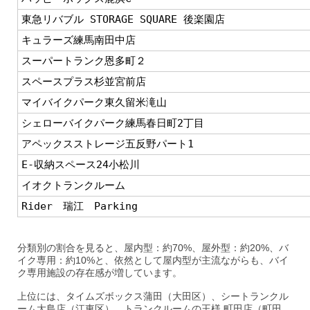
東急リバブル STORAGE SQUARE 後楽園店
キュラーズ練馬南田中店
スーパートランク恩多町２
スペースプラス杉並宮前店
マイバイクパーク東久留米滝山
シェローバイクパーク練馬春日町2丁目
アペックスストレージ五反野パート1
E-収納スペース24小松川
イオクトランクルーム
Rider 瑞江 Parking
分類別の割合を見ると、屋内型：約70%、屋外型：約20%、バ
イク専用：約10%と、依然として屋内型が主流ながらも、バイ
ク専用施設の存在感が増しています。
上位には、タイムズボックス蒲田（大田区）、シートランクル
ーム大島店（江東区）、トランクルームの王様 町田店（町田