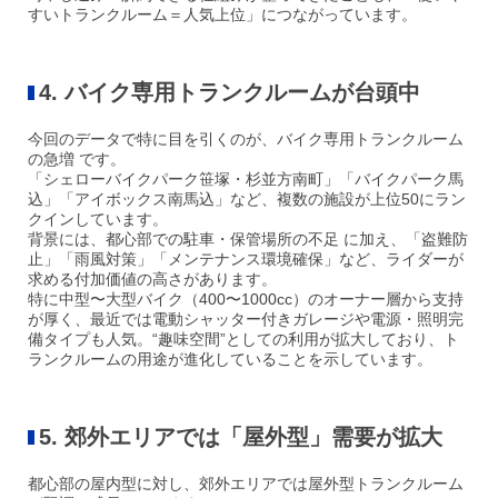
すいトランクルーム＝人気上位」につながっています。
4. バイク専用トランクルームが台頭中
今回のデータで特に目を引くのが、バイク専用トランクルーム
の急増 です。
「シェローバイクパーク笹塚・杉並方南町」「バイクパーク馬
込」「アイボックス南馬込」など、複数の施設が上位50にラン
クインしています。
背景には、都心部での駐車・保管場所の不足 に加え、「盗難防
止」「雨風対策」「メンテナンス環境確保」など、ライダーが
求める付加価値の高さがあります。
特に中型〜大型バイク（400〜1000cc）のオーナー層から支持
が厚く、最近では電動シャッター付きガレージや電源・照明完
備タイプも人気。“趣味空間”としての利用が拡大しており、ト
ランクルームの用途が進化していることを示しています。
5. 郊外エリアでは「屋外型」需要が拡大
都心部の屋内型に対し、郊外エリアでは屋外型トランクルーム