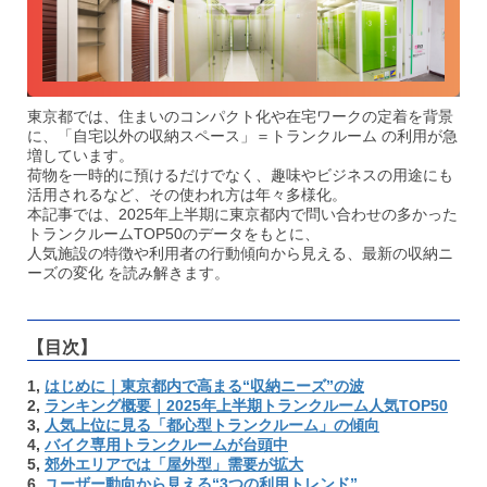
東京都では、住まいのコンパクト化や在宅ワークの定着を背景
に、「自宅以外の収納スペース」＝トランクルーム の利用が急
増しています。
荷物を一時的に預けるだけでなく、趣味やビジネスの用途にも
活用されるなど、その使われ方は年々多様化。
本記事では、2025年上半期に東京都内で問い合わせの多かった
トランクルームTOP50のデータをもとに、
人気施設の特徴や利用者の行動傾向から見える、最新の収納ニ
ーズの変化 を読み解きます。
【目次】
1,
はじめに｜東京都内で高まる“収納ニーズ”の波
2,
ランキング概要｜2025年上半期トランクルーム人気TOP50
3,
人気上位に見る「都心型トランクルーム」の傾向
4,
バイク専用トランクルームが台頭中
5,
郊外エリアでは「屋外型」需要が拡大
6,
ユーザー動向から見える“3つの利用トレンド”