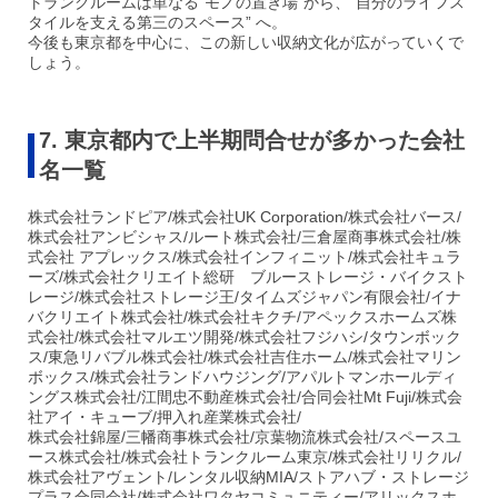
トランクルームは単なる“モノの置き場”から、“自分のライフス
タイルを支える第三のスペース” へ。
今後も東京都を中心に、この新しい収納文化が広がっていくで
しょう。
7. 東京都内で上半期問合せが多かった会社
名一覧
株式会社ランドピア/株式会社UK Corporation/株式会社バース/
株式会社アンビシャス/ルート株式会社/三倉屋商事株式会社/株
式会社 アプレックス/株式会社インフィニット/株式会社キュラ
ーズ/株式会社クリエイト総研 ブルーストレージ・バイクスト
レージ/株式会社ストレージ王/タイムズジャパン有限会社/イナ
バクリエイト株式会社/株式会社キクチ/アペックスホームズ株
式会社/株式会社マルエツ開発/株式会社フジハシ/タウンボック
ス/東急リバブル株式会社/株式会社吉住ホーム/株式会社マリン
ボックス/株式会社ランドハウジング/アパルトマンホールディ
ングス株式会社/江間忠不動産株式会社/合同会社Mt Fuji/株式会
社アイ・キューブ/押入れ産業株式会社/
株式会社錦屋/三幡商事株式会社/京葉物流株式会社/スペースユ
ース株式会社/株式会社トランクルーム東京/株式会社リリクル/
株式会社アヴェント/レンタル収納MIA/ストアハブ・ストレージ
プラス合同会社/株式会社ワタヤコミュニティー/アリックスホ