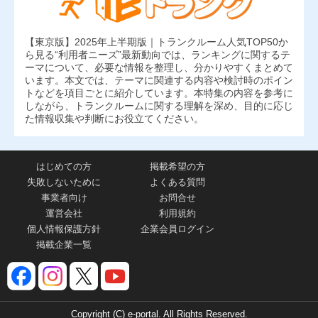
【東京版】2025年上半期版｜トランクルーム人気TOP50か
ら見る“利用者ニーズ”最新動向では、ランキングに関するテ
ーマについて、必要な情報を整理し、分かりやすくまとめて
います。本文では、テーマに関連する内容や検討時のポイン
トなどを項目ごとに紹介しています。本特集の内容を参考に
しながら、トランクルームに関する理解を深め、目的に応じ
た情報収集や判断にお役立てください。
はじめての方
掲載希望の方
失敗しないために
よくある質問
事業者向け
お問合せ
運営会社
利用規約
個人情報保護方針
企業会員ログイン
掲載企業一覧
Copyright (C) e-portal. All Rights Reserved.