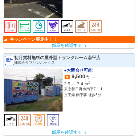
キャンペーン実施中！！
部屋を確認する
初月賃料無料の屋外型トランクルーム南平店
屋外
株式会社マリンボックス
●お問合せ可能
9,500
円 ～
2
2.5
～
7.4
m
東京都日野市南平7-1-1
京王線 南平駅 徒歩5分
京王線 平山城址公園駅 徒歩24分
多摩都市モノレール 程久保駅 徒歩26分
部屋を確認する