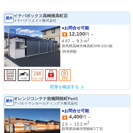
イナバボックス高崎棟高町店
屋外
イナバクリエイト株式会社
●お問合せ可能
12,100
円 ～
2
4.67
～
9.3
m
群馬県高崎市棟高町649-10の南
JR井野駅
部屋を確認する
オレンジコンテナ前橋関根町Part1
屋外
アパルトマンホールディングス株式会社
●お問合せ可能
4,400
円 ～
2
2.5
～
13.2
m
群馬県前橋市関根町1丁目