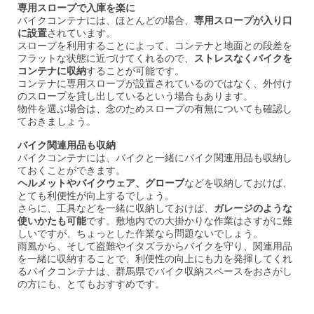
専用スロープで入庫を楽に
バイクコンテナには、ほとんどの場合、
専用スロープが入り口
に設置
されています。
スロープを利用することによって、コンテナと地面との段差を
フラットな状態に近づけてくれるので、
ストレスなくバイクを
コンテナに収納
することが可能です。
コンテナに専用スロープが設置されているのではなく、外付け
のスロープを貸し出しているという場合もあります。
物件を選ぶ場合は、念のためスロープの有無についても確認し
ておきましょう。
バイク関連用品も収納
バイクコンテナには、バイクと一緒にバイク関連用品も収納し
ておくことができます。
ヘルメットやバイクウェア、グローブ
などを収納しておけば、
とても利便性が向上するでしょう。
さらに、工具などを一緒に収納しておけば、
ガレージのような
使いかたも可能
です。敷地内での大掛かりな作業はさすがに難
しいですが、ちょっとした作業なら問題ないでしょう。
雨風から、そして盗難やイタズラからバイクを守り、関連用品
を一緒に収納することで、利便性の向上にも力を発揮してくれ
るバイクコンテナは、群馬県でバイク収納スペースをおさがし
の方にも、とてもおすすめです。