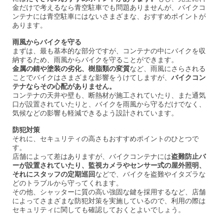
金だけで考えるなら青空駐車でも問題ありませんが、バイクコ
ンテナには青空駐車にはないさまざまな、おすすめポイントが
あります。
雨風からバイクを守る
まずは、最も基本的な部分ですが、コンテナの中にバイクを収
納するため、雨風からバイクを守ることができます。
金属の錆や塗装の劣化、樹脂類の変質
など、雨風にさらされる
ことでバイクはさまざまな影響をうけてしますが、
バイクコン
テナならその心配がありません。
コンテナの天井や壁も、断熱材が施工されていたり、また通気
口が設置されていたりと、バイクを雨風から守るだけでなく、
気候などの影響も軽減できるよう設計されています。
防犯対策
それに、セキュリティの高さもおすすめポイントのひとつで
す。
店舗によって差はありますが、バイクコンテナには
盗難防止バ
ーが設置されていたり、監視カメラやセンサー式の屋外照明、
それにスタッフの定期巡回
などで、バイクを盗難やイタズラな
どのトラブルから守ってくれます。
その他、シャッターに質の高い強固な鍵を採用するなど、店舗
によってさまざまな防犯対策を実施しているので、利用の際は
セキュリティに関しても確認しておくとよいでしょう。